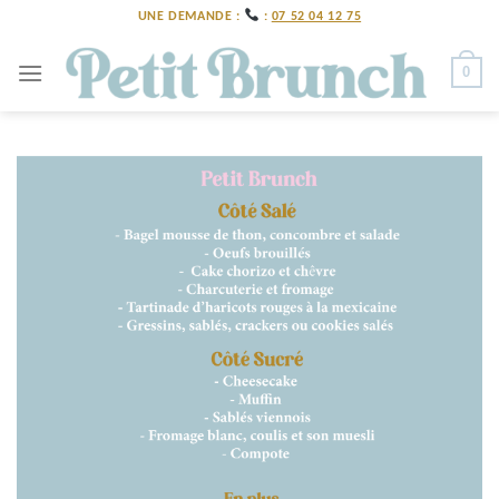
Skip
UNE DEMANDE :
:
07 52 04 12 75
to
content
0