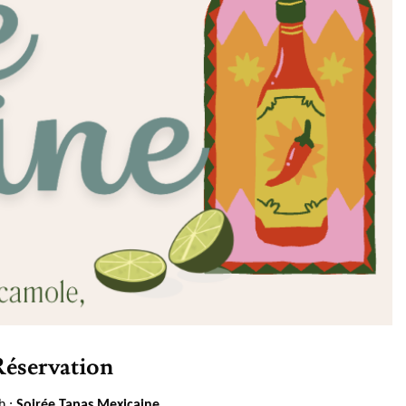
éservation
h :
Soirée Tapas Mexicaine