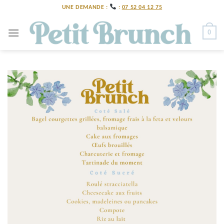
Skip
UNE DEMANDE :
:
07 52 04 12 75
to
content
0