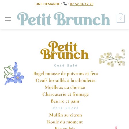
Skip
UNE DEMANDE :
:
07 52 04 12 75
to
content
0