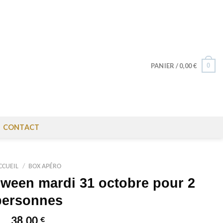
0
PANIER /
0,00
€
CONTACT
CCUEIL
/
BOX APÉRO
oween mardi 31 octobre pour 2
personnes
€
38,00