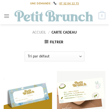
Skip
UNE DEMANDE :
:
07 52 04 12 75
to
content
0
ACCUEIL
/
CARTE CADEAU
FILTRER