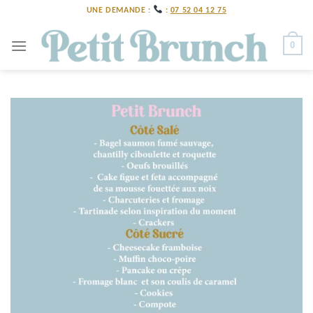
Skip
UNE DEMANDE :
:
07 52 04 12 75
to
content
0