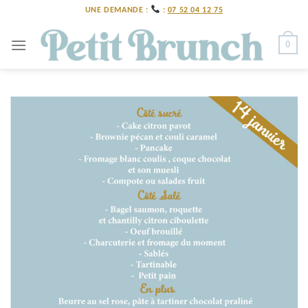
Skip
UNE DEMANDE :
:
07 52 04 12 75
to
content
0