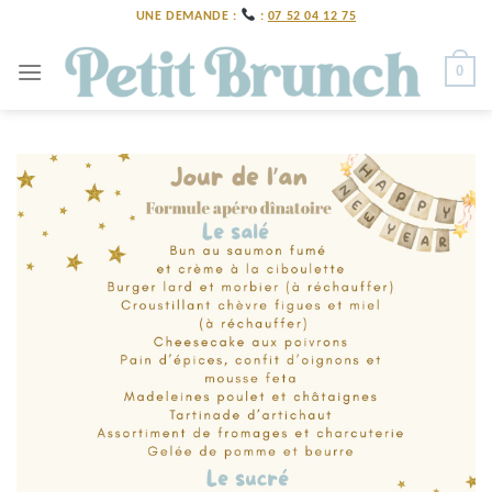
Skip
UNE DEMANDE :
:
07 52 04 12 75
to
content
0