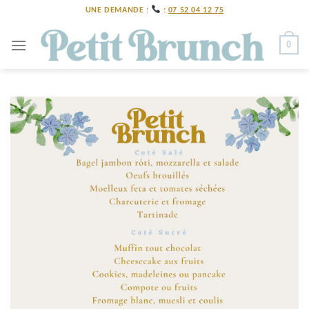
Skip
UNE DEMANDE :
:
07 52 04 12 75
to
content
0