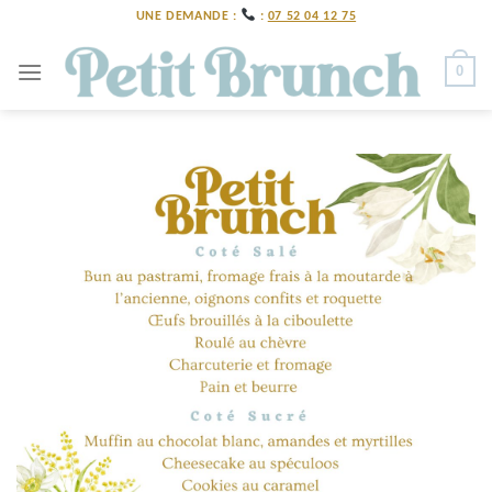
Skip
UNE DEMANDE :
:
07 52 04 12 75
to
content
0