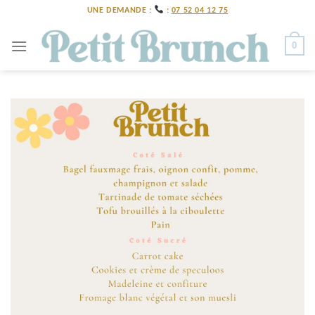
Skip
UNE DEMANDE :
:
07 52 04 12 75
to
content
0